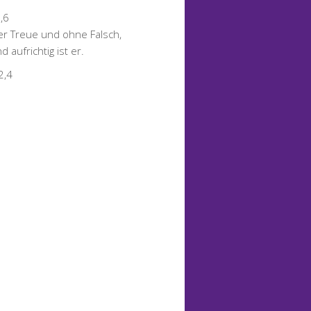
,6
er Treue und ohne Falsch,
 aufrichtig ist er.
2,4