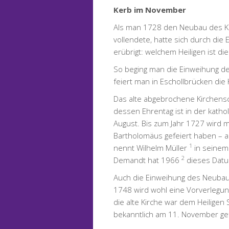
Kerb im November
Als man 1728 den Neubau des Kir
vollendete, hatte sich durch die
erübrigt: welchem Heiligen ist di
So beging man die Einweihung 
feiert man in Eschollbrücken di
Das alte abgebrochene Kirchensc
dessen Ehrentag ist in der kathol
August. Bis zum Jahr 1727 wird 
Bartholomäus gefeiert haben – a
1
nennt Wilhelm Müller
in seinem
2
Demandt hat 1966
dieses Dat
Auch die Einweihung des Neubau
1748 wird wohl eine Vorverlegun
die alte Kirche war dem Heiligen
bekanntlich am 11. November gef