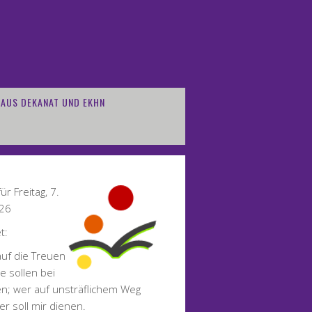
AUS DEKANAT UND EKHN
ür Freitag, 7.
026
t:
auf die Treuen
ie sollen bei
n; wer auf unsträflichem Weg
er soll mir dienen.