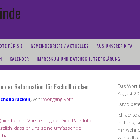
inde
OTE FÜR SIE
GEMEINDEBRIEFE / AKTUELLES
AUS UNSERER KITA
N
KALENDER
IMPRESSUM UND DATENSCHUTZERKLÄRUNG
en der Reformation für Eschollbrücken
Das Wort f
August 2
schollbrücken
,
von:
Wolfgang Roth
David bete
Ich achte 
hier bei der Vorstellung der Geo-Park-Info-
im Land, s
rzlich, dass er uns seine umfassende
mir wohne
 hat.
wandelt, d