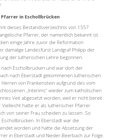
3
 Pfarrer in Eschollbrücken
ennt dieses Bestandsverzeichnis von 1557
vangelische Pfarrer, der namentlich bekannt ist.
cken einige Jahre zuvor die Reformation
r damalige Landesfürst Landgraf Philipp der
rung der lutherischen Lehre begonnen.
 nach Eschollbrücken und war dort der
bach nach Eberstadt gekommenen lutherischen
die Herren von Frankenstein aufgrund des vom
chlossenen „Interims“ wieder zum katholischen
nes Veit abgesetzt worden, weil er nicht bereit
Vielleicht hatte er als lutherischer Pfarrer
sich von seiner Frau scheiden zu lassen. So
 Eschollbrücken. In Eberstadt war die
eendet worden und hatte die Absetzung der
rrer in Eberstadt und Nieder-Beerbach zur Folge.