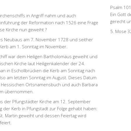
Psalm 101
Ein Gott d
chenschiffs in Angriff nahm und auch
gerecht und
 Einführung der Reformation nach 1526 eine Frage
ese Kirche nun geweiht ?
5. Mose 3
des Neubaus am 7. November 1728 und seither
e Kerb am 1. Sonntag im November.
hiff war dem Heiligen Bartholomäus geweiht und
ischen Kirche laut Heiligenkalender der 24.
man in Eschollbrücken die Kerb am Sonntag nach
lso am letzten Sonntag im August. Dieses Datum
 Hessischen Ortsnamensbuch und auch Barbara
um übernommen.
s der Pfungstädter Kirche am 12. September
g der Kerb in Pfungstadt zur Folge gehabt haben:
 St. Martin geweiht und dessen Feiertag wird
eiert.