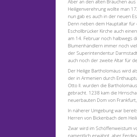
Aber an den alten Bräuchen aus 
Heiligenverehrung wollte man 17
nun gab es auch in der neuen Esc
Denn neben dem Hauptaltar für d
Eschollbrücker Kirche auch einen
am 14. Februar noch halbwegs d
Blumenhändlern immer noch viel 
der Superintendentur Darmstadt
auch noch der zweite Altar für de
Der Heilige Bartholomäus wird als
der in Armenien durch Enthauptun
Otto II. wurden die Bartholomäu
gebracht. 1238 kam die Hirnschale
neuerbauten Dom von Frankfurt,
In näherer Umgebung war bereits
Herren von Bickenbach dem Heil
Zwar wird im Schöffenweistum vo
namentlich erwähnt, aber Ferdin