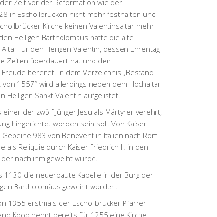
der Zeit vor der Reformation wie der
28 in Eschollbrücken nicht mehr festhalten und
hollbrücker Kirche keinen Valentinsaltar mehr.
en Heiligen Bartholomäus hatte die alte
 Altar für den Heiligen Valentin, dessen Ehrentag
ie Zeiten überdauert hat und den
Freude bereitet. In dem Verzeichnis „Bestand
 von 1557″ wird allerdings neben dem Hochaltar
n Heiligen Sankt Valentin aufgelistet.
 einer der zwölf Jünger Jesu als Märtyrer verehrt,
g hingerichtet worden sein soll. Von Kaiser
s Gebeine 983 von Benevent in Italien nach Rom
 als Reliquie durch Kaiser Friedrich II. in den
 der nach ihm geweiht wurde.
 1130 die neuerbaute Kapelle in der Burg der
igen Bartholomäus geweiht worden.
n 1355 erstmals der Eschollbrücker Pfarrer
and Koob nennt bereits für 1255 eine Kirche