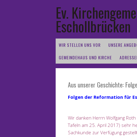
Ev. Kirchengeme
Eschollbrücken
WIR STELLEN UNS VOR
UNSERE ANGEB
GEMEINDEHAUS UND KIRCHE
ADRESSE
Aus unserer Geschichte: Folg
Folgen der Reformation für E
Wir danken Herrn Wolfgang Roth (
Tafeln am 25. April 2017)
sehr he
Sachkunde zur Verfügung gestellt