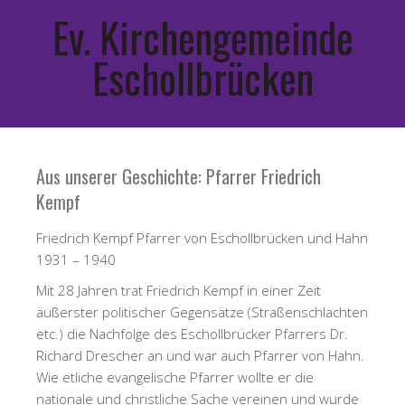
Ev. Kirchengemeinde
Eschollbrücken
Aus unserer Geschichte: Pfarrer Friedrich
Kempf
Friedrich Kempf Pfarrer von Eschollbrücken und Hahn
1931 – 1940
Mit 28 Jahren trat Friedrich Kempf in einer Zeit
äußerster politischer Gegensätze (Straßenschlachten
etc.) die Nachfolge des Eschollbrücker Pfarrers Dr.
Richard Drescher an und war auch Pfarrer von Hahn.
Wie etliche evangelische Pfarrer wollte er die
nationale und christliche Sache vereinen und wurde