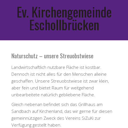
Ev. Kirchengemeinde
Eschollbrücken
Naturschutz – unsere Streuobstwiese
Landwirtschaftlich nutzbare Fläche ist kostbar.
Dennoch ist nicht alles für den Menschen alleine
geschaffen. Unsere Streuobstwiese ist zwar klein,
aber fein und bietet Raum für weitgehend
unbearbeitete natürlich gebliebene Fläche.
Gleich nebenan befindet sich das Grillhaus am
Sandbach auf Kirchenland, das wir gerne für diesen
gemeinnützigen Zweck des Vereins SiZuKi zur
Verfügung gestellt haben.